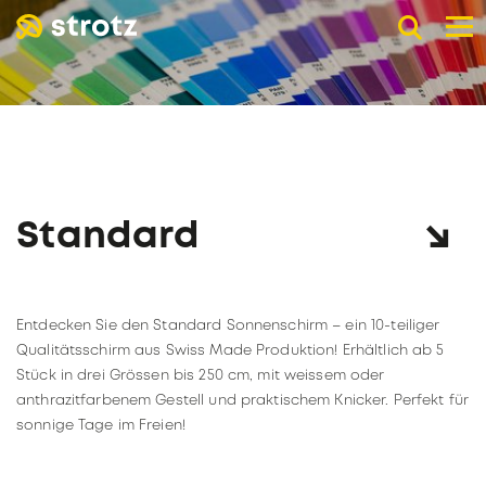
DE
EN
FR
B2B Werbeschirme
TASCHENSCHIRME
LANGSCHIRME
SCHIRME MIT UV-SCHUTZ
Standard
WERBEDRUCK
Online-Shop
Detailhandel
Entdecken Sie den Standard Sonnenschirm – ein 10-teiliger
DETAILHANDEL
Unternehmen
Qualitätsschirm aus Swiss Made Produktion! Erhältlich ab 5
Stück in drei Grössen bis 250 cm, mit weissem oder
Kataloge
ÜBER STROTZ
anthrazitfarbenem Gestell und praktischem Knicker. Perfekt für
Unsere Schirmpartner
KNIRPS
sonnige Tage im Freien!
Wiederverkäufer werden
NACHHALTIGKEIT