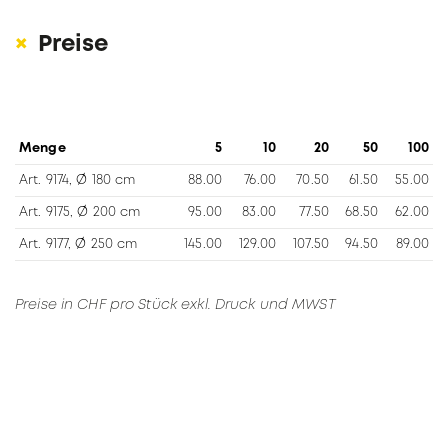
Preise
Menge
5
10
20
50
100
Art. 9174, Ø 180 cm
88.00
76.00
70.50
61.50
55.00
Art. 9175, Ø 200 cm
95.00
83.00
77.50
68.50
62.00
Art. 9177, Ø 250 cm
145.00
129.00
107.50
94.50
89.00
Preise in CHF pro Stück exkl. Druck und MWST