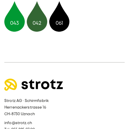
043
042
061
Strotz AG · Schirmfabrik
Herrenackerstrasse 16
CH-8730 Uznach
info@strotz.ch