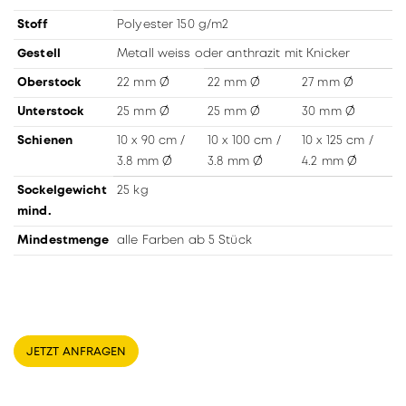
Stoff
Polyester 150 g/m2
Gestell
Metall weiss oder anthrazit mit Knicker
Oberstock
22 mm Ø
22 mm Ø
27 mm Ø
Unterstock
25 mm Ø
25 mm Ø
30 mm Ø
Schienen
10 x 90 cm /
10 x 100 cm /
10 x 125 cm /
3.8 mm Ø
3.8 mm Ø
4.2 mm Ø
Sockelgewicht
25 kg
mind.
Mindestmenge
alle Farben ab 5 Stück
JETZT ANFRAGEN