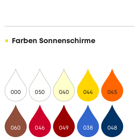
Farben Sonnenschirme
000
050
040
044
045
060
046
049
038
048