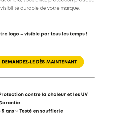
at Shield, vous alliez protection pratique
 visibilité durable de votre marque.
tre logo – visible par tous les temps !
DEMANDEZ-LE DÈS MAINTENANT
Protection contre la chaleur et les UV
Garantie
 5 ans
↘
Testé en soufflerie