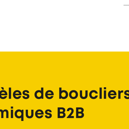
les de bouclier
miques B2B