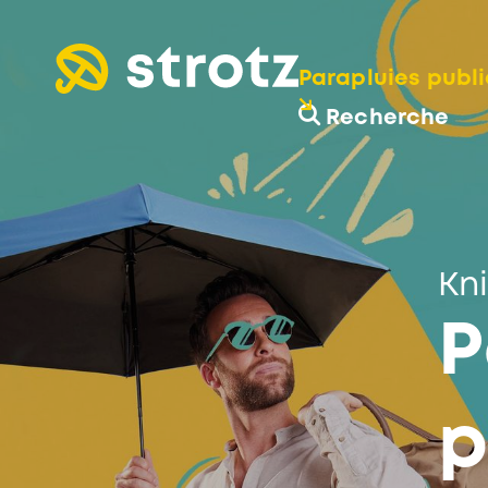
Parapluies publi
Recherche
Kn
P
p