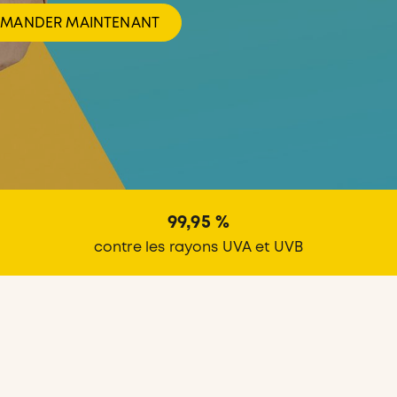
EMANDER MAINTENANT
99,95 %
contre les rayons UVA et UVB