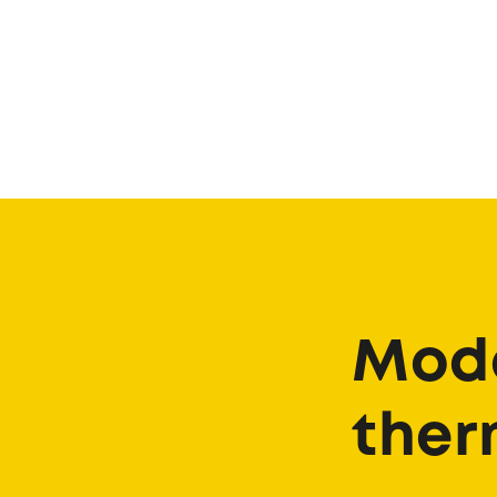
Modè
ther