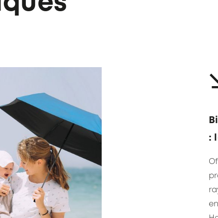
iques
B
:
Of
pr
ra
en