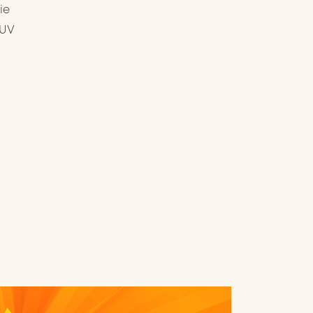
ie
 UV