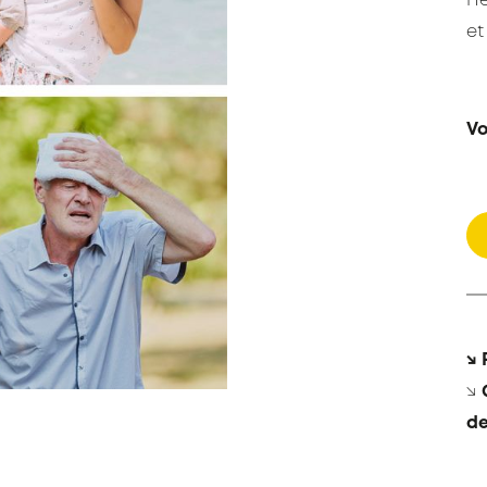
He
et
Vo
↘ 
↘
de