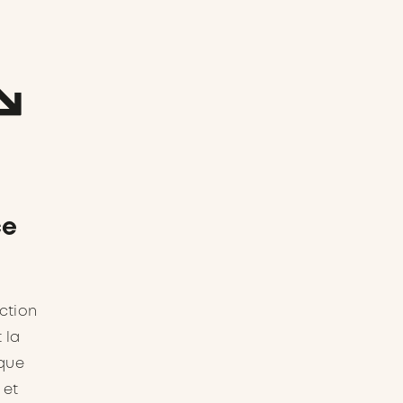
ce
ection
 la
oque
 et