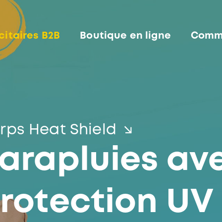
citaires B2B
Boutique en ligne
Comme
irps Heat Shield
arapluies av
rotection UV