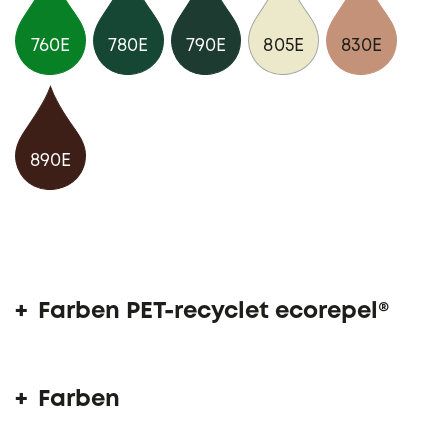
760E
780E
790E
805E
830E
890E
Farben PET-recyclet ecorepel®
Farben