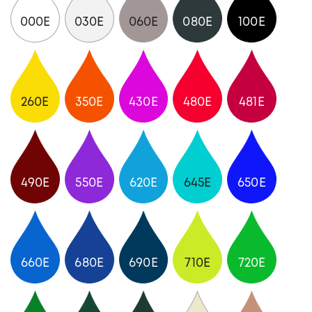
000E
030E
060E
080E
100E
260E
350E
430E
480E
481E
490E
550E
620E
645E
650E
660E
680E
690E
710E
720E