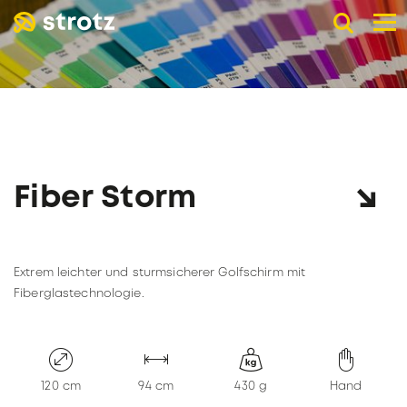
DE
EN
FR
B2B Werbeschirme
TASCHENSCHIRME
LANGSCHIRME
SCHIRME MIT UV-SCHUTZ
Fiber Storm
WERBEDRUCK
Online-Shop
Detailhandel
Extrem leichter und sturmsicherer Golfschirm mit
DETAILHANDEL
Unternehmen
Fiberglastechnologie.
Kataloge
ÜBER STROTZ
Unsere Schirmpartner
KNIRPS
Wiederverkäufer werden
NACHHALTIGKEIT
120 cm
94 cm
430 g
Hand