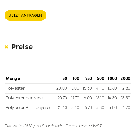
JETZT ANFRAGEN
Preise
Menge
50
100
250
500
1000
2000
Polyester
20.00
17.00
15.30
14.40
13.60
12.80
Polyester ecorepel
20.70
17.70
16.00
15.10
14.30
13.50
Polyester PET-recycelt
21.40
18.40
16.70
15.80
15.00
14.20
Preise in CHF pro Stück exkl. Druck und MWST